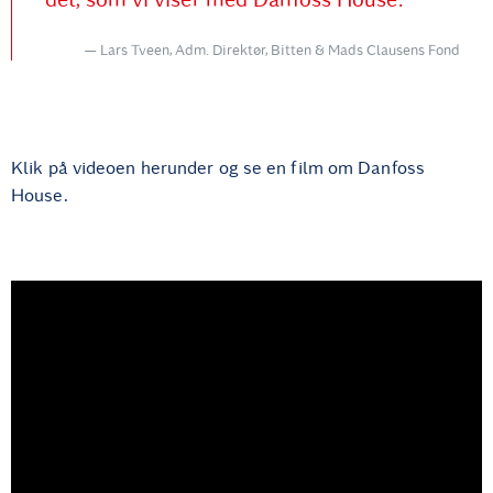
det, som vi viser med Danfoss House.
Lars Tveen, Adm. Direktør, Bitten & Mads Clausens Fond
Klik på videoen herunder og se en film om Danfoss
House.