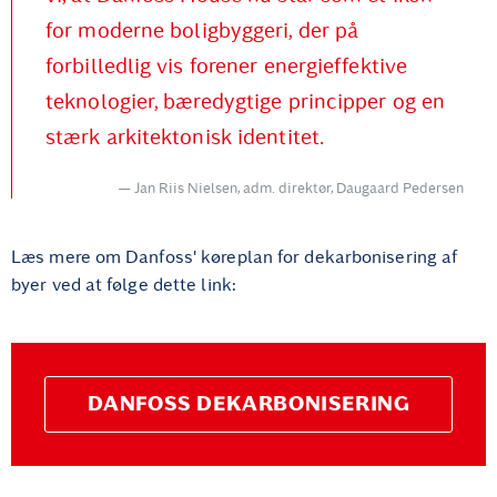
for moderne boligbyggeri, der på
forbilledlig vis forener energieffektive
teknologier, bæredygtige principper og en
stærk arkitektonisk identitet.
Jan Riis Nielsen, adm. direktør, Daugaard Pedersen
Læs mere om Danfoss' køreplan for dekarbonisering af
byer ved at følge dette link:
DANFOSS DEKARBONISERING