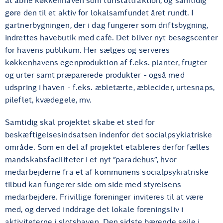
at åbne køkkenhaven som turistattraktion, og samtidig
gøre den til et aktiv for lokalsamfundet året rundt. I
gartnerbygningen, der i dag fungerer som driftsbygning,
indrettes havebutik med café. Det bliver nyt besøgscenter
for havens publikum. Her sælges og serveres
køkkenhavens egenproduktion af f.eks. planter, frugter
og urter samt præparerede produkter - også med
udspring i haven - f.eks. æbletærte, æblecider, urtesnaps,
pileflet, kvædegele, mv.
Samtidig skal projektet skabe et sted for
beskæftigelsesindsatsen indenfor det socialpsykiatriske
område. Som en del af projektet etableres derfor fælles
mandskabsfaciliteter i et nyt ”paradehus”, hvor
medarbejderne fra et af kommunens socialpsykiatriske
tilbud kan fungerer side om side med styrelsens
medarbejdere. Frivillige foreninger inviteres til at være
med, og derved inddrage det lokale foreningsliv i
aktiviteterne i slotshaven. Den sidste bærende søjle i