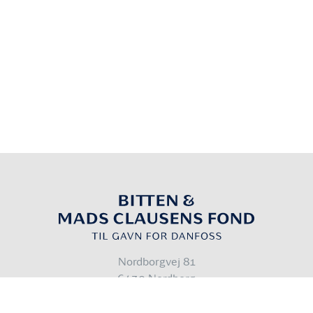
Nordborgvej 81
6430 Nordborg
Denmark
info@bmcfond.dk