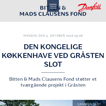
toggle
navigation
MANDAG DEN 3. OKTOBER 2016 09.08
DEN KONGELIGE
KØKKENHAVE VED GRÅSTEN
SLOT
Bitten & Mads Clausens Fond støtter et
tværgående projekt i Gråsten
GRÅSTEN SLOT