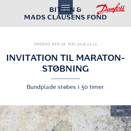
toggle
navigation
ONSDAG DEN 18. MAJ 2016 15.14
INVITATION TIL MARATON-
STØBNING
Bundplade støbes i 30 timer
BMC