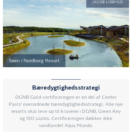
JACOB LISBYGD
Søen i Nordborg Resort
Bæredygtighedsstrategi
DGNB Guld-certificeringen er en del af Center
Parcs' overordnede bæredygtighedsstrategi. Alle nye
resorts skal leve op til kravene i DGNB, Green Key
og ISO 14001. Certificeringen dækker ikke
vandlandet Aqua Mundo.