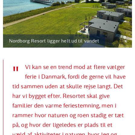
Nordborg Resort ligger helt ud til vandet
Vi kan se en trend mod at flere vælger
ferie i Danmark, fordi de gerne vil have
tid sammen uden at skulle rejse langt. Det
har vi bygget efter. Resortet skal give
familier den varme feriestemning, men i
rammer hvor naturen og roen stadig er tæt
på, og hvor der ligeledes er plads til et
væld af aktiviteter i naturen, hvor leg og