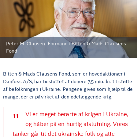
Peter M. Clausen. Formand i Bitten & Mads Clausens
Fond
Bitten & Mads Clausens Fond, som er hovedaktionær i
Danfoss A/S, har besluttet at donere 7,5 mio. kr. til støtte
af befolkningen i Ukraine. Pengene gives som hjælp til de
mange, der er påvirket af den ødelæggende krig.
Vi er meget berørte af krigen i Ukraine,
og håber på en hurtig afslutning. Vores
tanker går til det ukrainske folk og alle