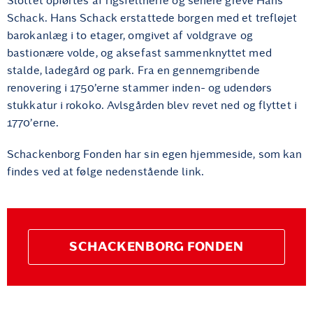
Slottet opførtes af rigsfeltherre og senere greve Hans
Schack. Hans Schack erstattede borgen med et trefløjet
barokanlæg i to etager, omgivet af voldgrave og
bastionære volde, og aksefast sammenknyttet med
stalde, ladegård og park. Fra en gennemgribende
renovering i 1750’erne stammer inden- og udendørs
stukkatur i rokoko. Avlsgården blev revet ned og flyttet i
1770’erne.
Schackenborg Fonden har sin egen hjemmeside, som kan
findes ved at følge nedenstående link.
SCHACKENBORG FONDEN