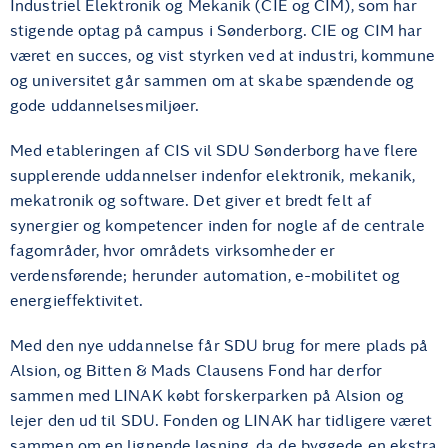
Industriel Elektronik og Mekanik (CIE og CIM), som har
stigende optag på campus i Sønderborg. CIE og CIM har
været en succes, og vist styrken ved at industri, kommune
og universitet går sammen om at skabe spændende og
gode uddannelsesmiljøer.
Med etableringen af CIS vil SDU Sønderborg have flere
supplerende uddannelser indenfor elektronik, mekanik,
mekatronik og software. Det giver et bredt felt af
synergier og kompetencer inden for nogle af de centrale
fagområder, hvor områdets virksomheder er
verdensførende; herunder automation, e-mobilitet og
energieffektivitet.
Med den nye uddannelse får SDU brug for mere plads på
Alsion, og Bitten & Mads Clausens Fond har derfor
sammen med LINAK købt forskerparken på Alsion og
lejer den ud til SDU. Fonden og LINAK har tidligere været
sammen om en lignende løsning, da de byggede en ekstra